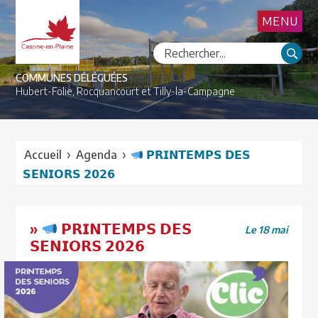
MENU
COMMUNES DÉLÉGUÉES
Hubert-Folie,
Rocquancourt et
Tilly-la-Campagne
›
›
Accueil
Agenda
𝗣𝗥𝗜𝗡𝗧𝗘𝗠𝗣𝗦 𝗗𝗘𝗦
𝗦𝗘𝗡𝗜𝗢𝗥𝗦 𝟮𝟬𝟮𝟲
»
𝗣𝗥𝗜𝗡𝗧𝗘𝗠𝗣𝗦 𝗗𝗘𝗦
Le 18 mai
𝗦𝗘𝗡𝗜𝗢𝗥𝗦 𝟮𝟬𝟮𝟲