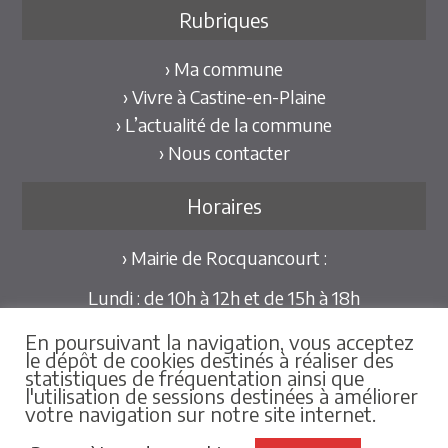
Rubriques
› Ma commune
› Vivre à Castine-en-Plaine
› L’actualité de la commune
› Nous contacter
Horaires
› Mairie de Rocquancourt :
Lundi : de 10h à 12h et de 15h à 18h
Mardi et Jeudi : de 10h à 12h et de 15h à 18h30
En poursuivant la navigation, vous acceptez
Mercredi et Vendredi : de 09h30 à 12h
le dépôt de cookies destinés à réaliser des
statistiques de fréquentation ainsi que
Pour les mairies déléguées de Hubert-Folie et
l'utilisation de sessions destinées à améliorer
votre navigation sur notre site internet.
Tilly-la-Campagne :
sur rdv au 02.31.79.86.25