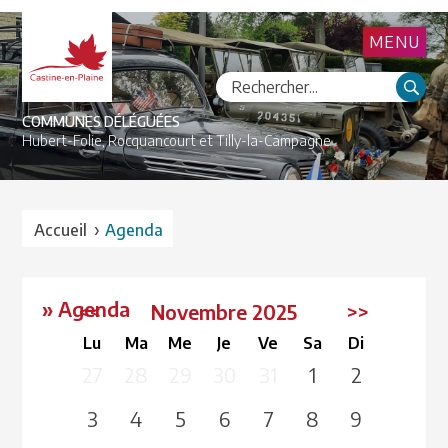
MENU
COMMUNES DÉLÉGUÉES
Hubert-Folie,
Rocquancourt et
Tilly-la-Campagne
›
Accueil
Agenda
» Agenda
<<
Novembre 2025
>>
Lu
Ma
Me
Je
Ve
Sa
Di
27
28
29
30
31
1
2
3
4
5
6
7
8
9