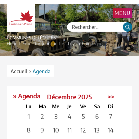
MENU
COMMUNES DÉLÉGUÉES
Hubert-Folie,
Rocquancourt et
Tilly-la-Campagne
›
Accueil
Agenda
» Agenda
<<
Décembre 2025
>>
Lu
Ma
Me
Je
Ve
Sa
Di
1
2
3
4
5
6
7
8
9
10
11
12
13
14