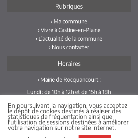
Rubriques
› Ma commune
› Vivre à Castine-en-Plaine
› L’actualité de la commune
› Nous contacter
Horaires
› Mairie de Rocquancourt :
Lundi : de 10h à 12h et de 15h à 18h
Mardi et Jeudi : de 10h à 12h et de 15h à 18h30
En poursuivant la navigation, vous acceptez
Mercredi et Vendredi : de 09h30 à 12h
le dépôt de cookies destinés à réaliser des
statistiques de fréquentation ainsi que
Pour les mairies déléguées de Hubert-Folie et
l'utilisation de sessions destinées à améliorer
votre navigation sur notre site internet.
Tilly-la-Campagne :
sur rdv au 02.31.79.86.25