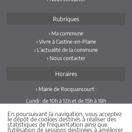
Rubriques
› Ma commune
› Vivre à Castine-en-Plaine
› L’actualité de la commune
› Nous contacter
Horaires
› Mairie de Rocquancourt :
Lundi : de 10h à 12h et de 15h à 18h
Mardi et Jeudi : de 10h à 12h et de 15h à 18h30
En poursuivant la navigation, vous acceptez
Mercredi et Vendredi : de 09h30 à 12h
le dépôt de cookies destinés à réaliser des
statistiques de fréquentation ainsi que
Pour les mairies déléguées de Hubert-Folie et
l'utilisation de sessions destinées à améliorer