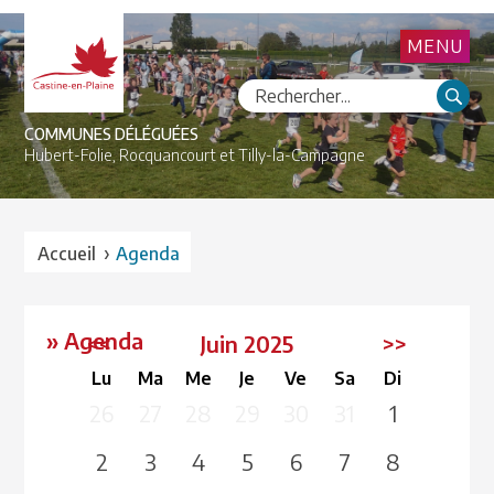
MENU
COMMUNES DÉLÉGUÉES
Hubert-Folie,
Rocquancourt et
Tilly-la-Campagne
›
Accueil
Agenda
» Agenda
<<
Juin 2025
>>
Lu
Ma
Me
Je
Ve
Sa
Di
26
27
28
29
30
31
1
2
3
4
5
6
7
8