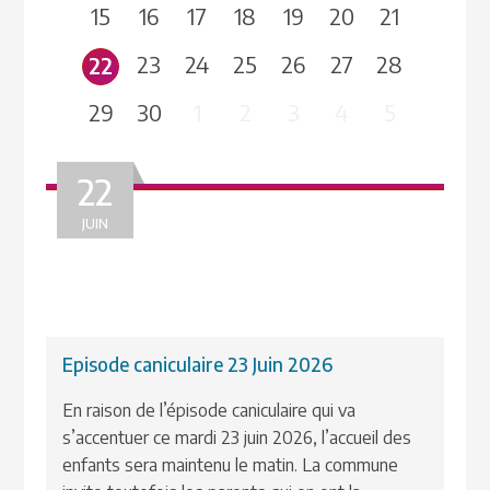
15
16
17
18
19
20
21
23
24
25
26
27
28
22
29
30
1
2
3
4
5
22
JUIN
Episode caniculaire 23 Juin 2026
En raison de l’épisode caniculaire qui va
s’accentuer ce mardi 23 juin 2026, l’accueil des
enfants sera maintenu le matin. La commune