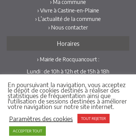
› Ma commune
› Vivre à Castine-en-Plaine
› L’actualité de la commune
› Nous contacter
Horaires
› Mairie de Rocquancourt :
Lundi : de 10h à 12h et de 15h à 18h
Mardi et Jeudi : de 10h à 12h et de 15h à 18h30
En poursuivant la navigation, vous acceptez
Mercredi et Vendredi : de 09h30 à 12h
le dépôt de cookies destinés à réaliser des
statistiques de fréquentation ainsi que
Pour les mairies déléguées de Hubert-Folie et
l'utilisation de sessions destinées à améliorer
votre navigation sur notre site internet.
Tilly-la-Campagne :
sur rdv au 02.31.79.86.25
Paramètres des cookies
TOUT REJETER
ACCEPTER TOUT
Mentions Légales
-
Créations & Hébergement : Net-