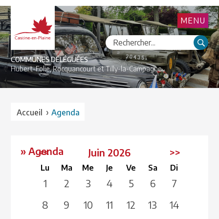
MENU
COMMUNES DÉLÉGUÉES
Hubert-Folie,
Rocquancourt et
Tilly-la-Campagne
›
Accueil
Agenda
» Agenda
<<
Juin 2026
>>
Lu
Ma
Me
Je
Ve
Sa
Di
1
2
3
4
5
6
7
8
9
10
11
12
13
14