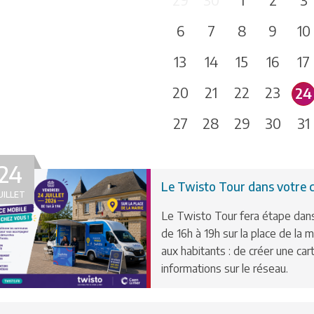
6
7
8
9
10
13
14
15
16
17
20
21
22
23
24
27
28
29
30
31
24
Le Twisto Tour dans votre c
UILLET
Le Twisto Tour fera étape dans
de 16h à 19h sur la place de la
aux habitants : de créer une cart
informations sur le réseau.