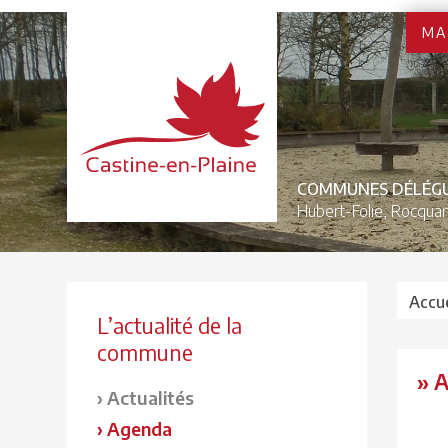
MA
COMMUNES DÉLÉG
Hubert-Folie,
Rocquan
Accue
L’actualité de la
commune
» 
Actualités
Agenda