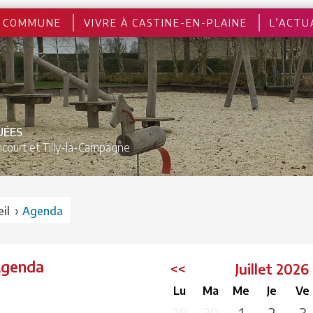
 COMMUNE
VIVRE À CASTINE-EN-PLAINE
L’ACTU
UÉES
court et
Tilly-la-Campagne
›
il
Agenda
Agenda
<<
Juillet 202
Lu
Ma
Me
Je
Ve
29
30
1
2
3