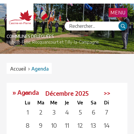
MENU
COMMUNES DÉLÉGUÉES
Hubert-Folie,
Rocquancourt et
Tilly-la-Campagne
›
Accueil
Agenda
» Agenda
<<
Décembre 2025
>>
Lu
Ma
Me
Je
Ve
Sa
Di
1
2
3
4
5
6
7
8
9
10
11
12
13
14