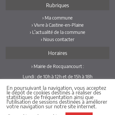
Rubriques
› Ma commune
› Vivre à Castine-en-Plaine
› L’actualité de la commune
› Nous contacter
Horaires
› Mairie de Rocquancourt :
Lundi : de 10h à 12h et de 15h à 18h
Mardi et Jeudi : de 10h à 12h et de 15h à 18h30
En poursuivant la navigation, vous acceptez
Mercredi et Vendredi : de 09h30 à 12h
le dépôt de cookies destinés à réaliser des
statistiques de fréquentation ainsi que
Pour les mairies déléguées de Hubert-Folie et
l'utilisation de sessions destinées à améliorer
votre navigation sur notre site internet.
Tilly-la-Campagne :
sur rdv au 02.31.79.86.25