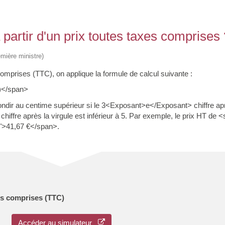
partir d'un prix toutes taxes comprises 
emière ministre)
 comprises (TTC), on applique la formule de calcul suivante :
)</span>
arrondir au centime supérieur si le 3<Exposant>e</Exposant> chiffre apr
hiffre après la virgule est inférieur à 5. Par exemple, le prix HT de 
r">41,67 €</span>.
xes comprises (TTC)
Accéder au simulateur