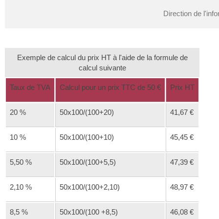
Direction de l'inf
Exemple de calcul du prix HT à l'aide de la formule de
calcul suivante
Taux de TVA
Calcul pour un prix TTC de
50 €
Prix HT
20 %
50x100/(100+20)
41,67 €
10 %
50x100/(100+10)
45,45 €
5,50 %
50x100/(100+5,5)
47,39 €
2,10 %
50x100/(100+2,10)
48,97 €
8,5 %
50x100/(100 +8,5)
46,08 €