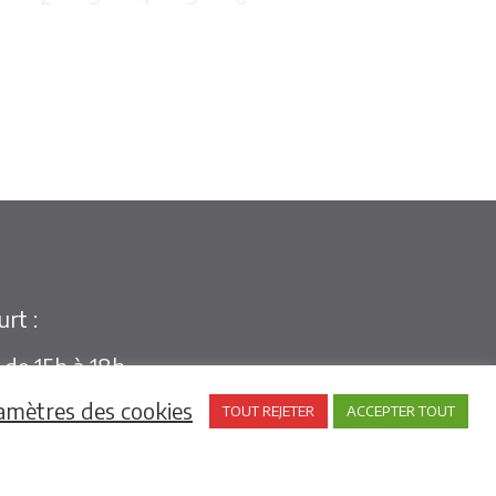
rt :
t de 15h à 18h
h à 12h et de 15h à 18h30
amètres des cookies
TOUT REJETER
ACCEPTER TOUT
: de 09h30 à 12h
uées de Hubert-Folie et Tilly-la-Campagne :