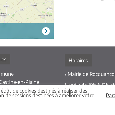
ues
Horaires
mmune
› Mairie de Rocquancou
 Castine-en-Plaine
Lundi : de 10h à 12h e
alité de la commune
épôt de cookies destinés à réaliser des
Mardi et Jeudi : de 10
tion de sessions destinées à améliorer votre
Par
ontacter
Mercredi et Vendredi 
Pour les mairies délég