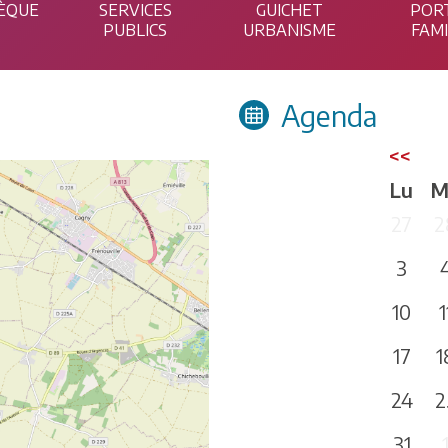
ÈQUE
SERVICES
GUICHET
POR
PUBLICS
URBANISME
FAM
Agenda
<<
Lu
M
27
2
3
10
1
17
1
24
2
31