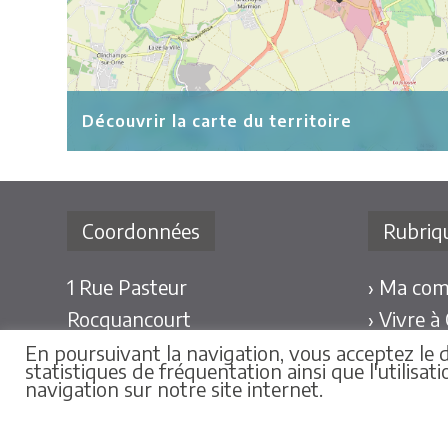
Découvrir la carte du territoire
Coordonnées
Rubriq
1 Rue Pasteur
› Ma co
Rocquancourt
› Vivre à
14540 Castine en Plaine
› L’actu
En poursuivant la navigation, vous acceptez le d
statistiques de fréquentation ainsi que l'utilisa
› Nous c
navigation sur notre site internet.
› 02 31 79 86 25
› Nous contacter