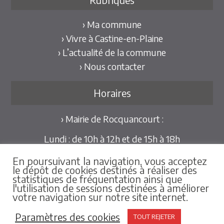
› Ma commune
› Vivre à Castine-en-Plaine
› L’actualité de la commune
› Nous contacter
Horaires
› Mairie de Rocquancourt :
Lundi : de 10h à 12h et de 15h à 18h
Mardi et Jeudi : de 10h à 12h et de 15h à 18h30
En poursuivant la navigation, vous acceptez
Mercredi et Vendredi : de 09h30 à 12h
le dépôt de cookies destinés à réaliser des
statistiques de fréquentation ainsi que
Pour les mairies déléguées de Hubert-Folie et
l'utilisation de sessions destinées à améliorer
votre navigation sur notre site internet.
Tilly-la-Campagne :
sur rdv au 02.31.79.86.25
Paramètres des cookies
TOUT REJETER