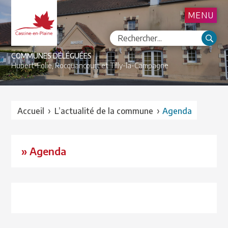
MENU
COMMUNES DÉLÉGUÉES
Hubert-Folie,
Rocquancourt et
Tilly-la-Campagne
›
›
Accueil
L’actualité de la commune
Agenda
» Agenda