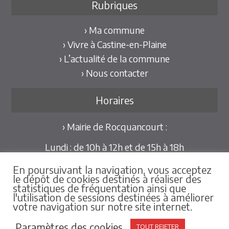
Rubriques
› Ma commune
› Vivre à Castine-en-Plaine
› L’actualité de la commune
› Nous contacter
Horaires
› Mairie de Rocquancourt :
Lundi : de 10h à 12h et de 15h à 18h
Mardi et Jeudi : de 10h à 12h et de 15h à 18h30
En poursuivant la navigation, vous acceptez
Mercredi et Vendredi : de 09h30 à 12h
le dépôt de cookies destinés à réaliser des
statistiques de fréquentation ainsi que
Pour les mairies déléguées de Hubert-Folie et
l'utilisation de sessions destinées à améliorer
votre navigation sur notre site internet.
Tilly-la-Campagne :
sur rdv au 02.31.79.86.25
Paramètres des cookies
TOUT REJETER