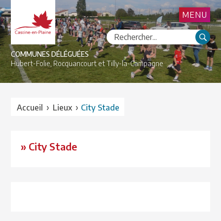
MENU
COMMUNES DÉLÉGUÉES
Hubert-Folie,
Rocquancourt et
Tilly-la-Campagne
›
›
Accueil
Lieux
City Stade
» City Stade