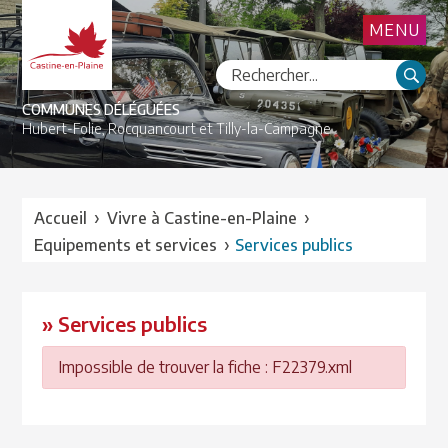
MENU
COMMUNES DÉLÉGUÉES
Hubert-Folie,
Rocquancourt et
Tilly-la-Campagne
›
›
Accueil
Vivre à Castine-en-Plaine
›
Equipements et services
Services publics
» Services publics
Impossible de trouver la fiche : F22379.xml