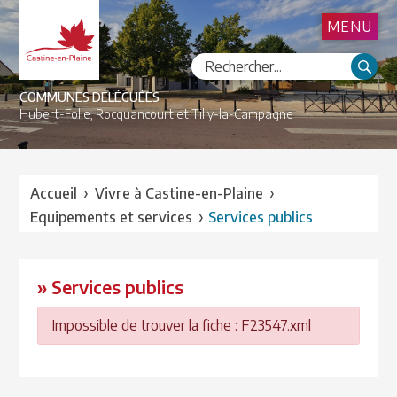
MENU
COMMUNES DÉLÉGUÉES
Hubert-Folie,
Rocquancourt et
Tilly-la-Campagne
›
›
Accueil
Vivre à Castine-en-Plaine
›
Equipements et services
Services publics
» Services publics
Impossible de trouver la fiche : F23547.xml