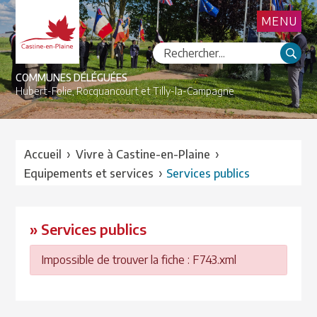
MENU
COMMUNES DÉLÉGUÉES
Hubert-Folie,
Rocquancourt et
Tilly-la-Campagne
›
›
Accueil
Vivre à Castine-en-Plaine
›
Equipements et services
Services publics
» Services publics
Impossible de trouver la fiche : F743.xml