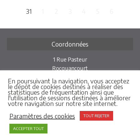
31
1
2
3
4
5
6
Coordonnées
1 Rue Pasteur
Rocquancourt
14540 Castine en Plaine
En poursuivant la navigation, vous acceptez
le dépôt de cookies destinés à réaliser des
› 02 31 79 86 25
statistiques de fréquentation ainsi que
l'utilisation de sessions destinées à améliorer
› Nous contacter
votre navigation sur notre site internet.
Paramètres des cookies
TOUT REJETER
Rubriques
ACCEPTER TOUT
› Ma commune