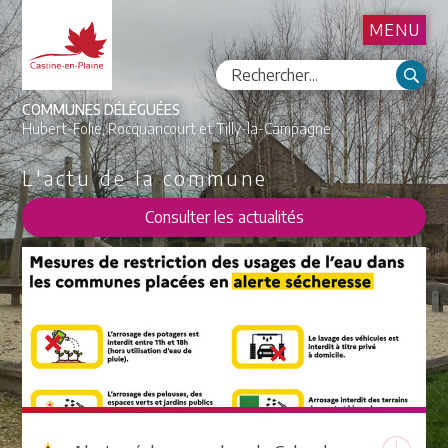
MENU
COMMUNES DÉLÉGUÉES
Hubert-Folie,
Rocquancourt et
Tilly-la-Campagne
L'actu
de la commune
Consulter les actualités