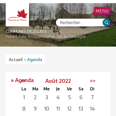
MENU
COMMUNES DÉLÉGUÉES
Hubert-Folie,
Rocquancourt et
Tilly-la-Campagne
›
Accueil
Agenda
» Agenda
<<
Août 2022
>>
Lu
Ma
Me
Je
Ve
Sa
Di
1
2
3
4
5
6
7
8
9
10
11
12
13
14