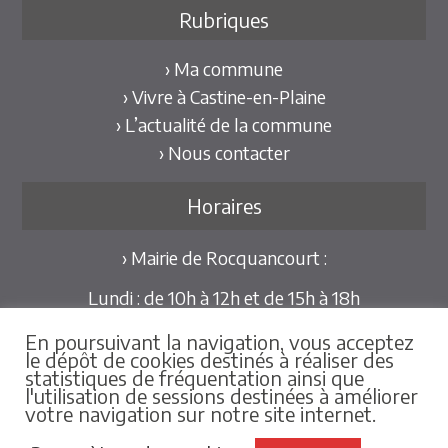
Rubriques
› Ma commune
› Vivre à Castine-en-Plaine
› L’actualité de la commune
› Nous contacter
Horaires
› Mairie de Rocquancourt :
Lundi : de 10h à 12h et de 15h à 18h
Mardi et Jeudi : de 10h à 12h et de 15h à 18h30
En poursuivant la navigation, vous acceptez
Mercredi et Vendredi : de 09h30 à 12h
le dépôt de cookies destinés à réaliser des
statistiques de fréquentation ainsi que
Pour les mairies déléguées de Hubert-Folie et
l'utilisation de sessions destinées à améliorer
votre navigation sur notre site internet.
Tilly-la-Campagne :
sur rdv au 02.31.79.86.25