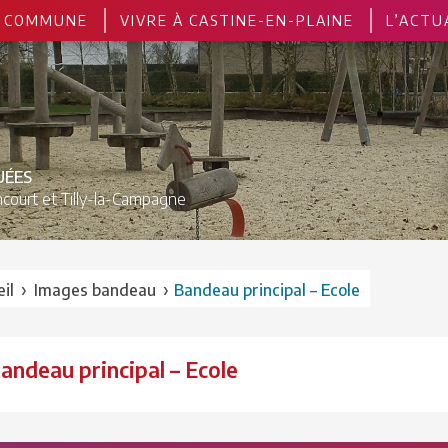
 COMMUNE
VIVRE À CASTINE-EN-PLAINE
L’ACTU
UÉES
court et
Tilly-la-Campagne
›
›
il
Images bandeau
Bandeau principal – Ecole
andeau principal – Ecole