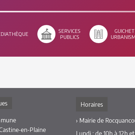
SERVICES
GUICHET
DIATHÈQUE
PUBLICS
URBANIS
ues
Horaires
mmune
› Mairie de Rocquancou
 Castine-en-Plaine
Lundi : de 10h à 12h e