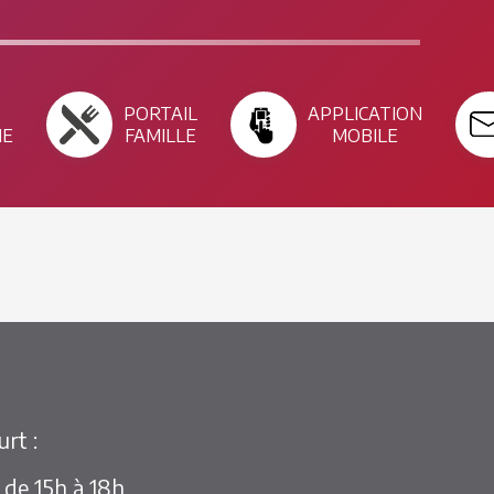
PORTAIL
APPLICATION
ME
FAMILLE
MOBILE
rt :
t de 15h à 18h