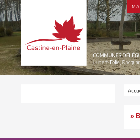
MA
COMMUNES DÉLÉG
Hubert-Folie,
Rocquan
Accue
» B