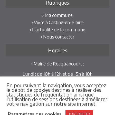
Rubriques
› Ma commune
› Vivre à Castine-en-Plaine
› L’actualité de la commune
› Nous contacter
Horaires
› Mairie de Rocquancourt :
Lundi : de 10h à 12h et de 15h à 18h
Mardi et Jeudi : de 10h à 12h et de 15h à 18h30
En poursuivant la navigation, vous acceptez
Mercredi et Vendredi : de 09h30 à 12h
le dépôt de cookies destinés à réaliser des
statistiques de fréquentation ainsi que
Pour les mairies déléguées de Hubert-Folie et
l'utilisation de sessions destinées à améliorer
votre navigation sur notre site internet.
Tilly-la-Campagne :
sur rdv au 02.31.79.86.25
Paramètres des cookies
TOUT REJETER