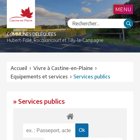
MENU
COMMUNES DÉLÉGUÉES
Hubert-Folie,
Rocquancourt et
Tilly-la-Campagne
›
›
Accueil
Vivre à Castine-en-Plaine
›
Equipements et services
Services publics
» Services publics