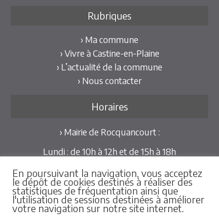
Rubriques
› Ma commune
› Vivre à Castine-en-Plaine
› L’actualité de la commune
› Nous contacter
Horaires
› Mairie de Rocquancourt :
Lundi : de 10h à 12h et de 15h à 18h
Mardi et Jeudi : de 10h à 12h et de 15h à 18h30
En poursuivant la navigation, vous acceptez
Mercredi et Vendredi : de 09h30 à 12h
le dépôt de cookies destinés à réaliser des
statistiques de fréquentation ainsi que
Pour les mairies déléguées de Hubert-Folie et
l'utilisation de sessions destinées à améliorer
votre navigation sur notre site internet.
Tilly-la-Campagne :