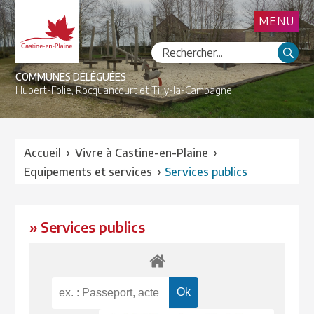
MENU
COMMUNES DÉLÉGUÉES
Hubert-Folie,
Rocquancourt et
Tilly-la-Campagne
›
›
Accueil
Vivre à Castine-en-Plaine
›
Equipements et services
Services publics
» Services publics