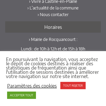
› Vivre à Castine-en-Plaine
› L’actualité de la commune
› Nous contacter
Horaires
› Mairie de Rocquancourt :
Lundi : de 10h à 12h et de 15h à 18h
Mardi et Jeudi : de 10h à 12h et de 15h à 18h30
En poursuivant la navigation, vous acceptez
Mercredi et Vendredi : de 09h30 à 12h
le dépôt de cookies destinés à réaliser des
statistiques de fréquentation ainsi que
Pour les mairies déléguées de Hubert-Folie et
l'utilisation de sessions destinées à améliorer
Tilly-la-Campagne :
votre navigation sur notre site internet.
sur rdv au 02.31.79.86.25
Paramètres des cookies
TOUT REJETER
ACCEPTER TOUT
Mentions Légales
-
Créations & Hébergement : Net-
Conception.com