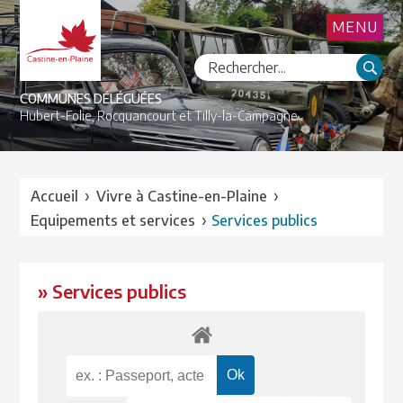
MENU
COMMUNES DÉLÉGUÉES
Hubert-Folie,
Rocquancourt et
Tilly-la-Campagne
›
›
Accueil
Vivre à Castine-en-Plaine
›
Equipements et services
Services publics
» Services publics