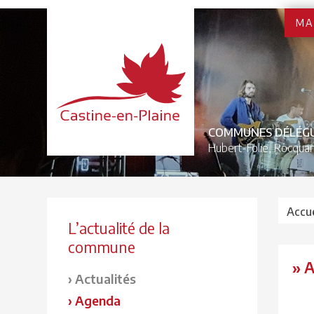
MA
COMMUNES DÉLÉG
Hubert-Folie,
Rocquan
Accue
L’actualité de la
commune
» 
Actualités
Agenda