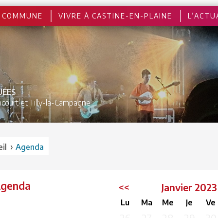
 COMMUNE
VIVRE À CASTINE-EN-PLAINE
L’ACTU
UÉES
court et
Tilly-la-Campagne
›
il
Agenda
Agenda
<<
Janvier 202
Lu
Ma
Me
Je
Ve
26
27
28
29
30