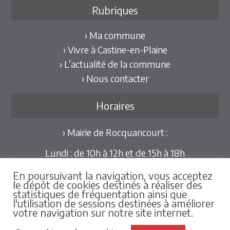
Rubriques
› Ma commune
› Vivre à Castine-en-Plaine
› L’actualité de la commune
› Nous contacter
Horaires
› Mairie de Rocquancourt :
Lundi : de 10h à 12h et de 15h à 18h
Mardi et Jeudi : de 10h à 12h et de 15h à 18h30
En poursuivant la navigation, vous acceptez
Mercredi et Vendredi : de 09h30 à 12h
le dépôt de cookies destinés à réaliser des
statistiques de fréquentation ainsi que
Pour les mairies déléguées de Hubert-Folie et
l'utilisation de sessions destinées à améliorer
votre navigation sur notre site internet.
Tilly-la-Campagne :
sur rdv au 02.31.79.86.25