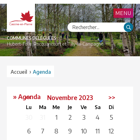
MENU
COMMUNES DÉLÉGUÉES
Hubert-Folie,
Rocquancourt et
Tilly-la-Campagne
›
Accueil
Agenda
» Agenda
<<
Novembre 2023
>>
Lu
Ma
Me
Je
Ve
Sa
Di
30
31
1
2
3
4
5
6
7
8
9
10
11
12