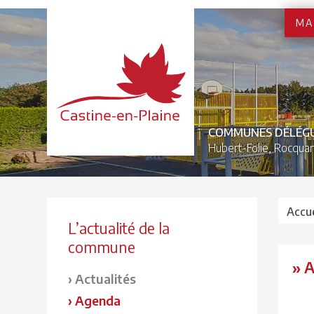
MA
COMMUNES DÉLÉG
Hubert-Folie,
Rocquan
Accue
L’actualité de la
commune
» 
Actualités
Agenda