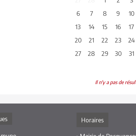
6
7
8
9
10
13
14
15
16
17
20
21
22
23
24
27
28
29
30
31
Il n'y a pas de résul
ues
Horaires
mmune
› Mairie de Rocquancou