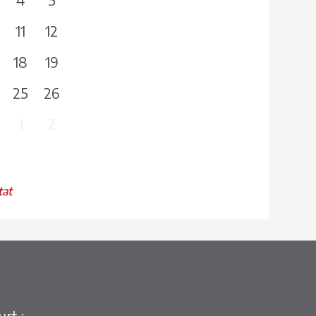
11
12
18
19
25
26
1
2
tat
rt :