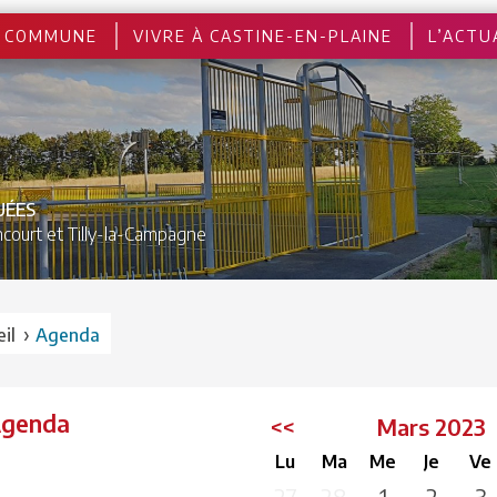
 COMMUNE
VIVRE À CASTINE-EN-PLAINE
L’ACTU
UÉES
court et
Tilly-la-Campagne
›
il
Agenda
Agenda
<<
Mars 2023
Lu
Ma
Me
Je
Ve
27
28
1
2
3