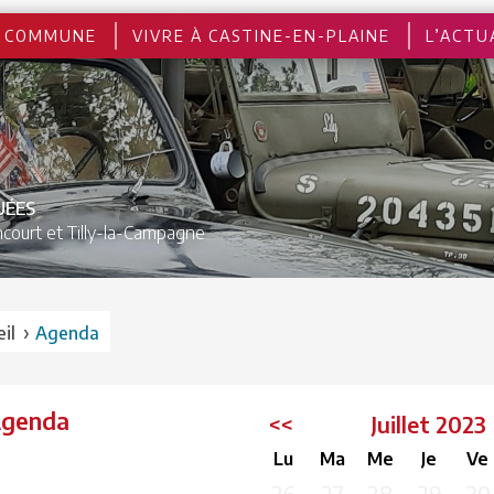
 COMMUNE
VIVRE À CASTINE-EN-PLAINE
L’ACTU
UÉES
court et
Tilly-la-Campagne
›
il
Agenda
Agenda
<<
Juillet 202
Lu
Ma
Me
Je
Ve
26
27
28
29
30