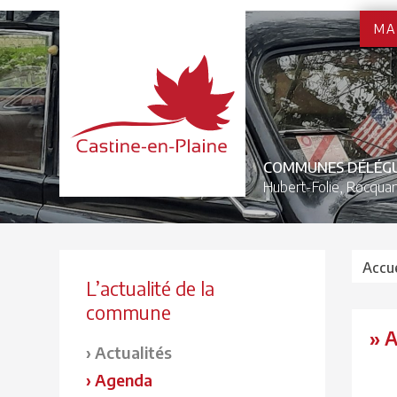
MA
COMMUNES DÉLÉG
Hubert-Folie,
Rocquan
Accue
L’actualité de la
commune
» 
Actualités
Agenda