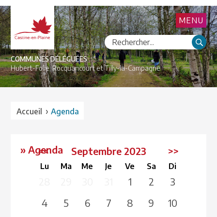
MENU
COMMUNES DÉLÉGUÉES
Hubert-Folie,
Rocquancourt et
Tilly-la-Campagne
›
Accueil
Agenda
» Agenda
<<
Septembre 2023
>>
Lu
Ma
Me
Je
Ve
Sa
Di
28
29
30
31
1
2
3
4
5
6
7
8
9
10