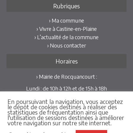
Rubriques
› Ma commune
› Vivre à Castine-en-Plaine
› L’actualité de la commune
› Nous contacter
Horaires
› Mairie de Rocquancourt :
Lundi : de 10h à 12h et de 15h à 18h
Mardi et Jeudi : de 10h à 12h et de 15h à 18h30
En poursuivant la navigation, vous acceptez
Mercredi et Vendredi : de 09h30 à 12h
le dépôt de cookies destinés à réaliser des
statistiques de fréquentation ainsi que
Pour les mairies déléguées de Hubert-Folie et
l'utilisation de sessions destinées à améliorer
votre navigation sur notre site internet.
Tilly-la-Campagne :
sur rdv au 02.31.79.86.25