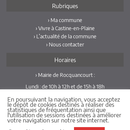
Rubriques
› Ma commune
› Vivre à Castine-en-Plaine
› L’actualité de la commune
› Nous contacter
Horaires
› Mairie de Rocquancourt :
Lundi : de 10h à 12h et de 15h à 18h
Mardi et Jeudi : de 10h à 12h et de 15h à 18h30
En poursuivant la navigation, vous acceptez
Mercredi et Vendredi : de 09h30 à 12h
le dépôt de cookies destinés à réaliser des
statistiques de fréquentation ainsi que
Pour les mairies déléguées de Hubert-Folie et
l'utilisation de sessions destinées à améliorer
votre navigation sur notre site internet.
Tilly-la-Campagne :
sur rdv au 02.31.79.86.25