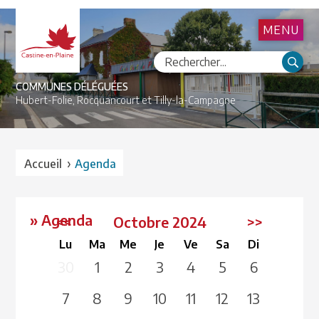
MENU
COMMUNES DÉLÉGUÉES
Hubert-Folie,
Rocquancourt et
Tilly-la-Campagne
›
Accueil
Agenda
» Agenda
<<
Octobre 2024
>>
Lu
Ma
Me
Je
Ve
Sa
Di
30
1
2
3
4
5
6
7
8
9
10
11
12
13