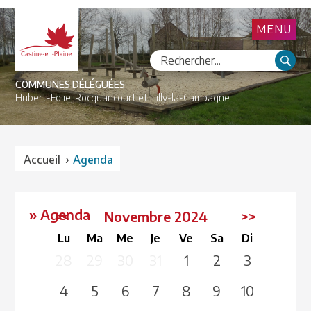
MENU
COMMUNES DÉLÉGUÉES
Hubert-Folie,
Rocquancourt et
Tilly-la-Campagne
›
Accueil
Agenda
» Agenda
<<
Novembre 2024
>>
Lu
Ma
Me
Je
Ve
Sa
Di
28
29
30
31
1
2
3
4
5
6
7
8
9
10