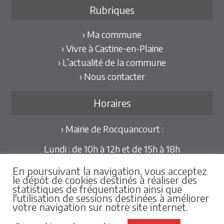
Rubriques
› Ma commune
› Vivre à Castine-en-Plaine
› L’actualité de la commune
› Nous contacter
Horaires
› Mairie de Rocquancourt :
Lundi : de 10h à 12h et de 15h à 18h
Mardi et Jeudi : de 10h à 12h et de 15h à 18h30
En poursuivant la navigation, vous acceptez
Mercredi et Vendredi : de 09h30 à 12h
le dépôt de cookies destinés à réaliser des
statistiques de fréquentation ainsi que
Pour les mairies déléguées de Hubert-Folie et
l'utilisation de sessions destinées à améliorer
votre navigation sur notre site internet.
Tilly-la-Campagne :
sur rdv au 02.31.79.86.25