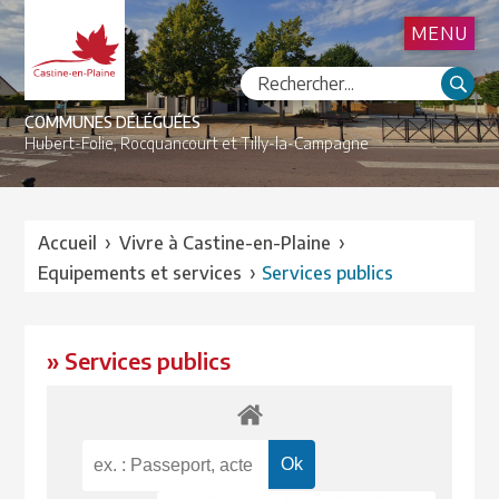
MENU
COMMUNES DÉLÉGUÉES
Hubert-Folie,
Rocquancourt et
Tilly-la-Campagne
›
›
Accueil
Vivre à Castine-en-Plaine
›
Equipements et services
Services publics
» Services publics