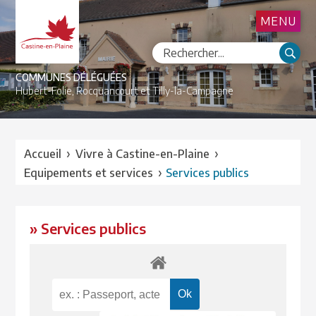
MENU
COMMUNES DÉLÉGUÉES
Hubert-Folie,
Rocquancourt et
Tilly-la-Campagne
›
›
Accueil
Vivre à Castine-en-Plaine
›
Equipements et services
Services publics
» Services publics