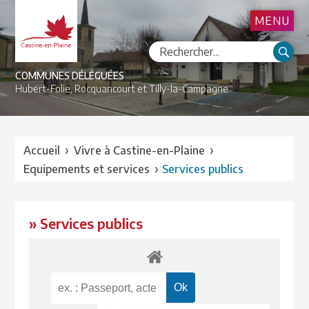
MENU
COMMUNES DÉLÉGUÉES
Hubert-Folie,
Rocquancourt et
Tilly-la-Campagne
›
›
Accueil
Vivre à Castine-en-Plaine
›
Equipements et services
Services publics
» Services publics