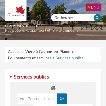
MENU
COMMUNES DÉLÉGUÉES
Hubert-Folie,
Rocquancourt et
Tilly-la-Campagne
›
›
Accueil
Vivre à Castine-en-Plaine
›
Equipements et services
Services publics
» Services publics