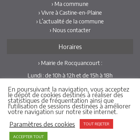
› Ma commune
› Vivre à Castine-en-Plaine
› L’actualité de la commune
› Nous contacter
Horaires
› Mairie de Rocquancourt :
Lundi : de 10h à 12h et de 15h à 18h
Mardi et Jeudi : de 10h à 12h et de 15h à 18h30
En poursuivant la navigation, vous acceptez
Mercredi et Vendredi : de 09h30 à 12h
le dépôt de cookies destinés à réaliser des
statistiques de fréquentation ainsi que
Pour les mairies déléguées de Hubert-Folie et
l'utilisation de sessions destinées à améliorer
votre navigation sur notre site internet.
Tilly-la-Campagne :
sur rdv au 02.31.79.86.25
Paramètres des cookies
TOUT REJETER
ACCEPTER TOUT
Mentions Légales
-
Créations & Hébergement : Net-