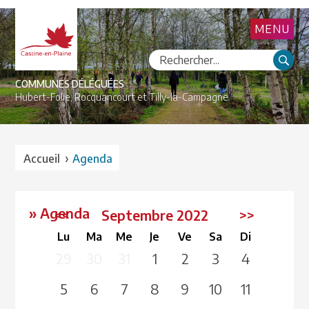
MENU
COMMUNES DÉLÉGUÉES
Hubert-Folie,
Rocquancourt et
Tilly-la-Campagne
›
Accueil
Agenda
» Agenda
<<
Septembre 2022
>>
Lu
Ma
Me
Je
Ve
Sa
Di
29
30
31
1
2
3
4
5
6
7
8
9
10
11