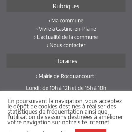
Rubriques
› Ma commune
› Vivre à Castine-en-Plaine
› L’actualité de la commune
› Nous contacter
Horaires
› Mairie de Rocquancourt :
Lundi : de 10h à 12h et de 15h à 18h
Mardi et Jeudi : de 10h à 12h et de 15h à 18h30
En poursuivant la navigation, vous acceptez
Mercredi et Vendredi : de 09h30 à 12h
le dépôt de cookies destinés à réaliser des
statistiques de fréquentation ainsi que
Pour les mairies déléguées de Hubert-Folie et
l'utilisation de sessions destinées à améliorer
votre navigation sur notre site internet.
Tilly-la-Campagne :
sur rdv au 02.31.79.86.25