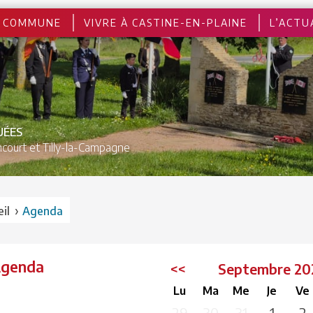
 COMMUNE
VIVRE À CASTINE-EN-PLAINE
L’ACTU
UÉES
court et
Tilly-la-Campagne
›
il
Agenda
Agenda
<<
Septembre 2
Lu
Ma
Me
Je
Ve
29
30
31
1
2