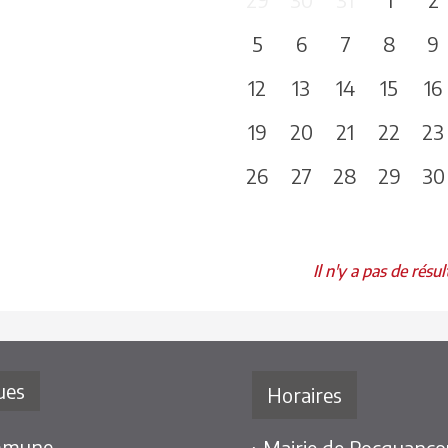
5
6
7
8
9
12
13
14
15
16
19
20
21
22
23
26
27
28
29
30
Il n'y a pas de résul
ues
Horaires
mmune
› Mairie de Rocquancou