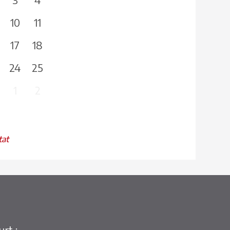
10
11
17
18
24
25
1
2
tat
rt :