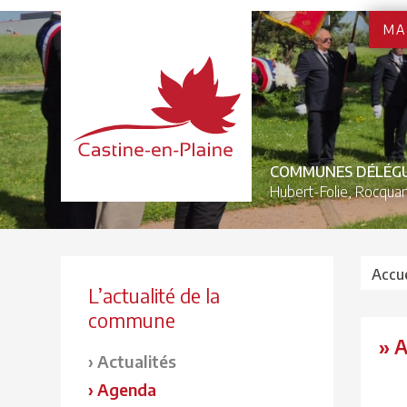
MA
COMMUNES DÉLÉG
Hubert-Folie,
Rocquan
Accue
L’actualité de la
commune
» 
Actualités
Agenda