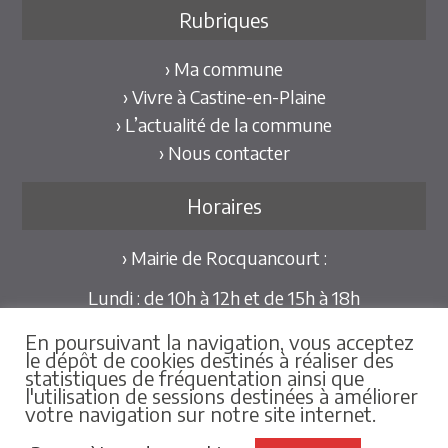
Rubriques
› Ma commune
› Vivre à Castine-en-Plaine
› L’actualité de la commune
› Nous contacter
Horaires
› Mairie de Rocquancourt :
Lundi : de 10h à 12h et de 15h à 18h
Mardi et Jeudi : de 10h à 12h et de 15h à 18h30
En poursuivant la navigation, vous acceptez
Mercredi et Vendredi : de 09h30 à 12h
le dépôt de cookies destinés à réaliser des
statistiques de fréquentation ainsi que
Pour les mairies déléguées de Hubert-Folie et
l'utilisation de sessions destinées à améliorer
votre navigation sur notre site internet.
Tilly-la-Campagne :
sur rdv au 02.31.79.86.25