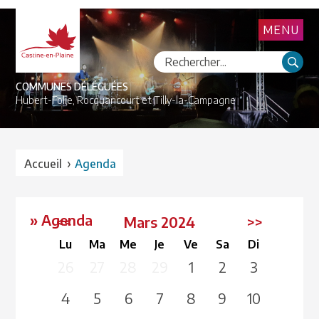
MENU
COMMUNES DÉLÉGUÉES
Hubert-Folie,
Rocquancourt et
Tilly-la-Campagne
›
Accueil
Agenda
» Agenda
<<
Mars 2024
>>
Lu
Ma
Me
Je
Ve
Sa
Di
26
27
28
29
1
2
3
4
5
6
7
8
9
10