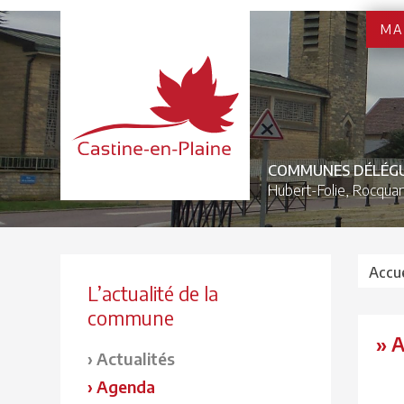
MA
COMMUNES DÉLÉG
Hubert-Folie,
Rocquan
Accue
L’actualité de la
commune
» 
Actualités
Agenda