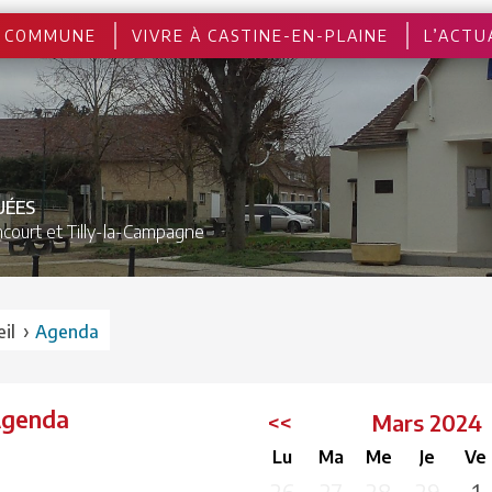
 COMMUNE
VIVRE À CASTINE-EN-PLAINE
L’ACTU
UÉES
court et
Tilly-la-Campagne
›
il
Agenda
Agenda
<<
Mars 202
Lu
Ma
Me
Je
Ve
26
27
28
29
1