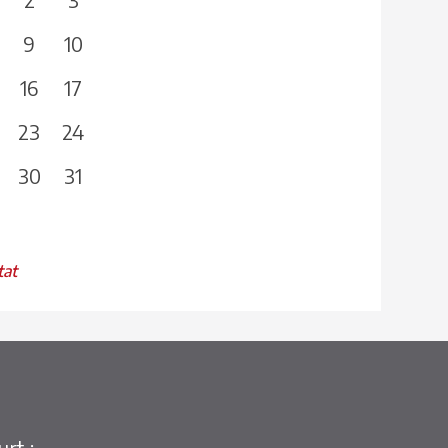
9
10
16
17
23
24
30
31
tat
rt :