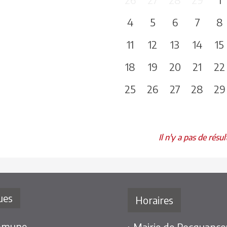
4
5
6
7
8
11
12
13
14
15
18
19
20
21
22
25
26
27
28
29
Il n'y a pas de résul
ues
Horaires
mmune
› Mairie de Rocquancou