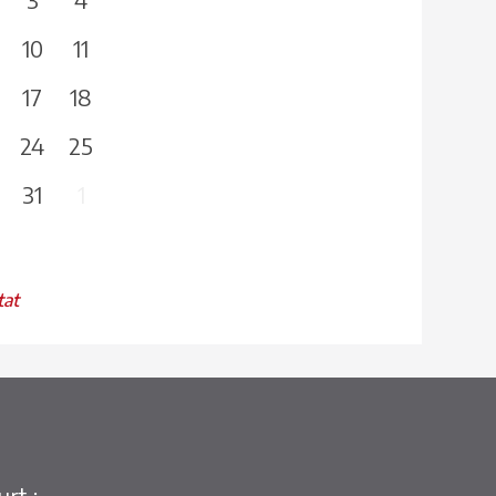
10
11
17
18
24
25
31
1
tat
rt :