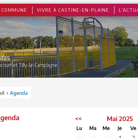
 COMMUNE
VIVRE À CASTINE-EN-PLAINE
L’ACTU
UÉES
court et
Tilly-la-Campagne
›
il
Agenda
Agenda
<<
Mai 2025
Lu
Ma
Me
Je
Ve
28
29
30
1
2