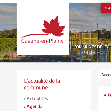
MA
COMMUNES DÉLÉG
Hubert-Folie,
Rocquan
Accue
L’actualité de la
commune
» 
Actualités
Agenda