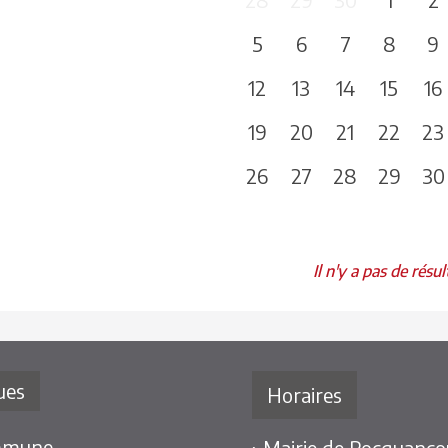
5
6
7
8
9
12
13
14
15
16
19
20
21
22
23
26
27
28
29
30
Il n'y a pas de résul
ues
Horaires
mmune
› Mairie de Rocquancou