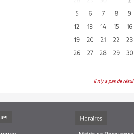
5
6
7
8
9
12
13
14
15
16
19
20
21
22
23
26
27
28
29
30
Il n'y a pas de résul
ues
Horaires
mmune
› Mairie de Rocquancou