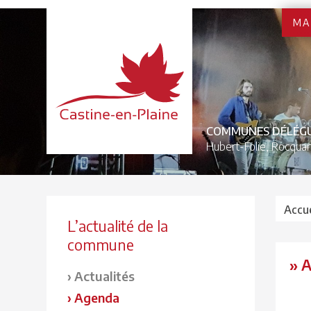
MA
COMMUNES DÉLÉG
Hubert-Folie,
Rocquan
Accue
L’actualité de la
commune
» 
Actualités
Agenda