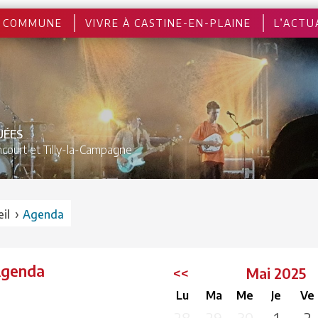
 COMMUNE
VIVRE À CASTINE-EN-PLAINE
L’ACTU
UÉES
court et
Tilly-la-Campagne
›
il
Agenda
Agenda
<<
Mai 2025
Lu
Ma
Me
Je
Ve
28
29
30
1
2