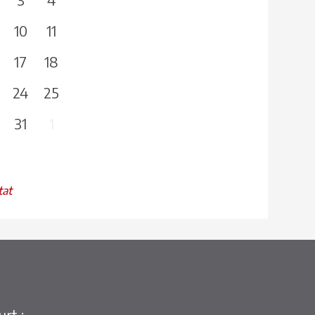
10
11
17
18
24
25
31
1
tat
rt :