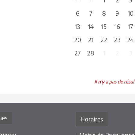
6
7
8
9
10
13
14
15
16
17
20
21
22
23
24
27
28
1
2
3
Il n'y a pas de résul
ues
Horaires
mmune
› Mairie de Rocquancou