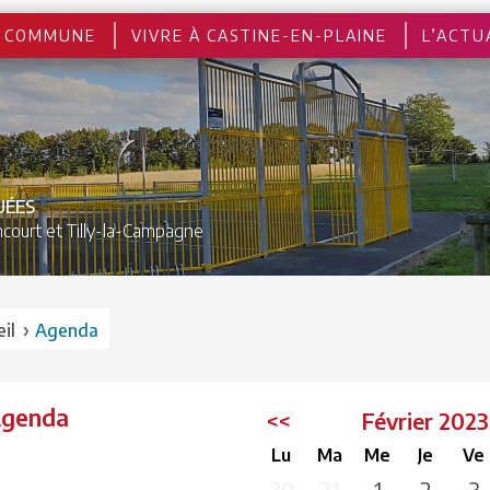
 COMMUNE
VIVRE À CASTINE-EN-PLAINE
L’ACTU
UÉES
court et
Tilly-la-Campagne
›
il
Agenda
Agenda
<<
Février 202
Lu
Ma
Me
Je
Ve
30
31
1
2
3