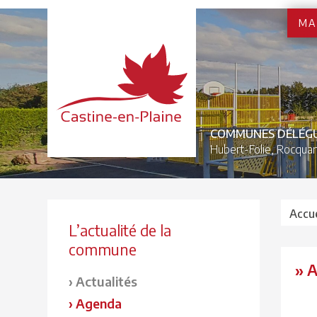
MA
COMMUNES DÉLÉG
Hubert-Folie,
Rocquan
Accue
L’actualité de la
commune
» 
Actualités
Agenda