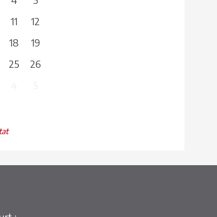
11
12
18
19
25
26
4
5
tat
rt :