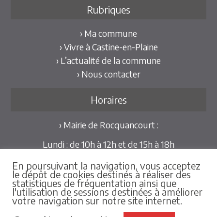
Rubriques
› Ma commune
› Vivre à Castine-en-Plaine
› L’actualité de la commune
› Nous contacter
Horaires
› Mairie de Rocquancourt :
Lundi : de 10h à 12h et de 15h à 18h
Mardi et Jeudi : de 10h à 12h et de 15h à 18h30
En poursuivant la navigation, vous acceptez
Mercredi et Vendredi : de 09h30 à 12h
le dépôt de cookies destinés à réaliser des
statistiques de fréquentation ainsi que
Pour les mairies déléguées de Hubert-Folie et
l'utilisation de sessions destinées à améliorer
votre navigation sur notre site internet.
Tilly-la-Campagne :
sur rdv au 02.31.79.86.25