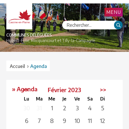
MENU
COMMUNES DÉLÉGUÉES
Hubert-Folie,
Rocquancourt et
Tilly-la-Campagne
›
Accueil
Agenda
» Agenda
<<
Février 2023
>>
Lu
Ma
Me
Je
Ve
Sa
Di
30
31
1
2
3
4
5
6
7
8
9
10
11
12