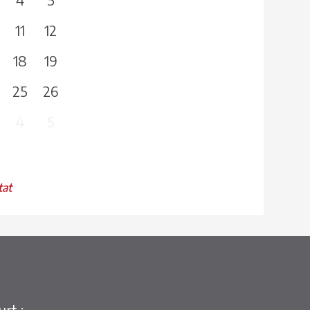
11
12
18
19
25
26
4
5
tat
rt :