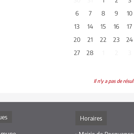
6
7
8
9
10
13
14
15
16
17
20
21
22
23
24
27
28
1
2
3
Il n'y a pas de résul
ues
Horaires
mmune
› Mairie de Rocquancou