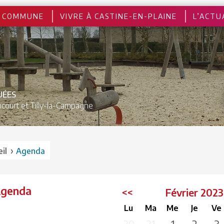
 COMMUNE
VIVRE À CASTINE-EN-PLAINE
L’ACTU
UÉES
court et
Tilly-la-Campagne
›
il
Agenda
Agenda
<<
Février 202
Lu
Ma
Me
Je
Ve
30
31
1
2
3