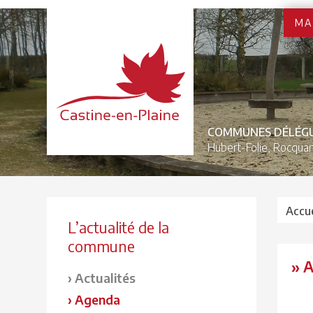
MA
COMMUNES DÉLÉG
Hubert-Folie,
Rocquan
Accue
L’actualité de la
commune
» 
Actualités
Agenda